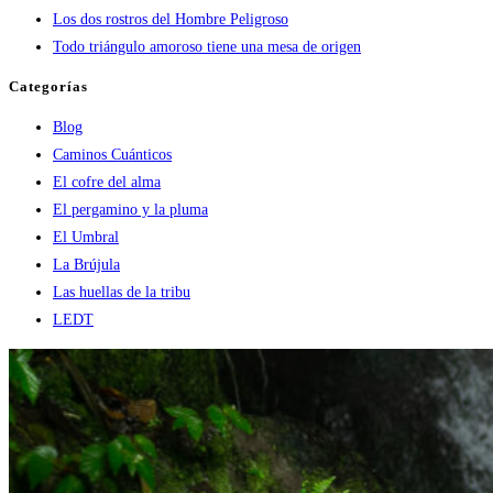
Los dos rostros del Hombre Peligroso
Todo triángulo amoroso tiene una mesa de origen
Categorías
Blog
Caminos Cuánticos
El cofre del alma
El pergamino y la pluma
El Umbral
La Brújula
Las huellas de la tribu
LEDT