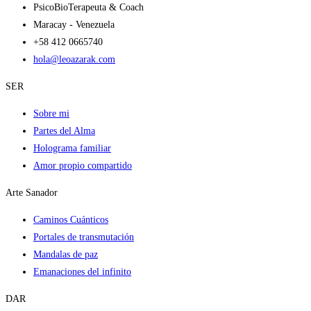
PsicoBioTerapeuta & Coach
Maracay - Venezuela
+58 412 0665740
hola@leoazarak.com
SER
Sobre mi
Partes del Alma
Holograma familiar
Amor propio compartido
Arte Sanador
Caminos Cuánticos
Portales de transmutación
Mandalas de paz
Emanaciones del infinito
DAR