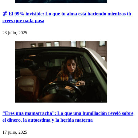
🌌 El 99% invisible: Lo que tu alma está haciendo mientras tú
crees que nada pasa
23 julio, 2025
“Eres una mamarracha”: Lo que una humillación reveló sobre
el dinero, la autoestima y la herida materna
17 julio, 2025