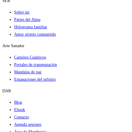
SER
Sobre mi
Partes del Alma
Holograma familiar
Amor propio compartido
Arte Sanador
Caminos Cuánticos
Portales de transmutación
Mandalas de paz
Emanaciones del infinito
DAR
Blog
Ebook
Contacto
Agenda sesiones
Área de Membresía